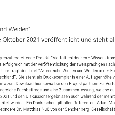
und Weiden"
Oktober 2021 veröffentlicht und steht al
grenzübergreifende Projekt "Vielfalt entdecken - Wissenstransf
e erfolgreich mit der Veröffentlichung der zweisprachigen Fac
chüre trägt den Titel "Artenreiche Wiesen und Weiden in der Eu
schland". Sie steht als Druckexemplar in einer Auflagenhöhe v
ante zum Download hier sowie bei den Projektpartnern zur Verfü
ngreiche Fachbeiträge und eine Zusammenfassung, welche aus
l 2021 und den Diskussionsergebnissen auch während der meh
beitet wurden. Ein Dankeschön gilt allen Referenten, Adam Mal
esondere Dr. Matthias Nuß von der Senckenberg-Gesellschaft