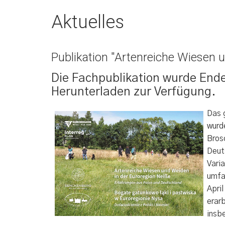
Aktuelles
Publikation "Artenreiche Wiesen 
Die Fachpublikation wurde Ende 
Herunterladen zur Verfügung.
Das 
wurd
Bros
Deut
Vari
umfa
Apri
erar
insb